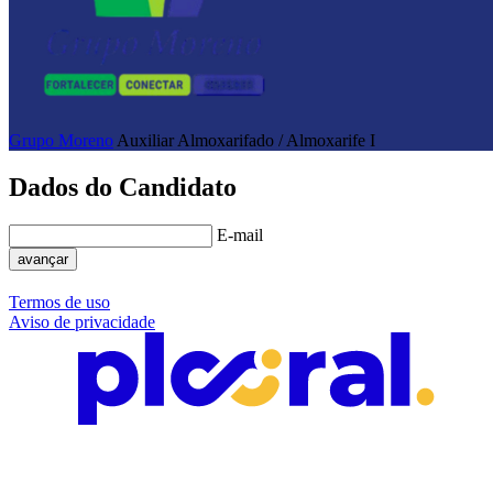
Grupo Moreno
Auxiliar Almoxarifado / Almoxarife I
Dados do Candidato
E-mail
avançar
Termos de uso
Aviso de privacidade