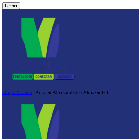
Fechar
Grupo Moreno
|
Auxiliar Almoxarifado / Almoxarife I