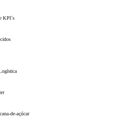
de KPI´s
ecidos
Logística
er
 cana-de-açúcar